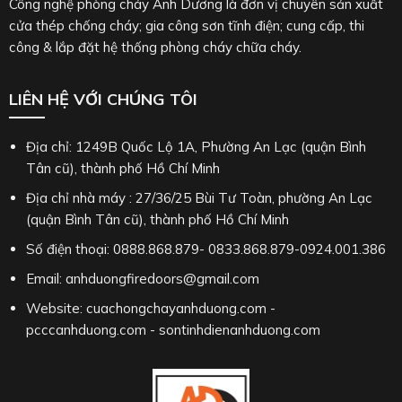
Công nghệ phòng cháy Ánh Dương là đơn vị chuyên sản xuất
cửa thép chống cháy; gia công sơn tĩnh điện; cung cấp, thi
công & lắp đặt hệ thống phòng cháy chữa cháy.
LIÊN HỆ VỚI CHÚNG TÔI
Địa chỉ: 1249B Quốc Lộ 1A, Phường An Lạc (quận Bình
Tân cũ), thành phố Hồ Chí Minh
Địa chỉ nhà máy : 27/36/25 Bùi Tư Toàn, phường An Lạc
(quận Bình Tân cũ), thành phố Hồ Chí Minh
Số điện thoại: 0888.868.879- 0833.868.879-0924.001.386
Email: anhduongfiredoors@gmail.com
Website: cuachongchayanhduong.com -
pcccanhduong.com - sontinhdienanhduong.com