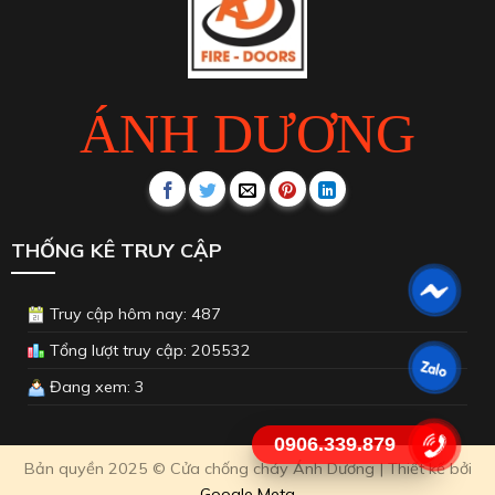
ÁNH DƯƠNG
THỐNG KÊ TRUY CẬP
Truy cập hôm nay: 487
Tổng lượt truy cập: 205532
Đang xem: 3
0906.339.879
Bản quyền 2025 © Cửa chống cháy Ánh Dương | Thiết kế bởi
Google Meta