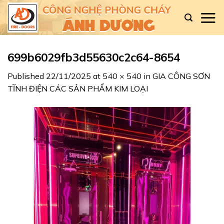
Skip
to
content
699b6029fb3d55630c2c64-8654
Published
22/11/2025
at
540 × 540
in
GIA CÔNG SƠN
TĨNH ĐIỆN CÁC SẢN PHẨM KIM LOẠI