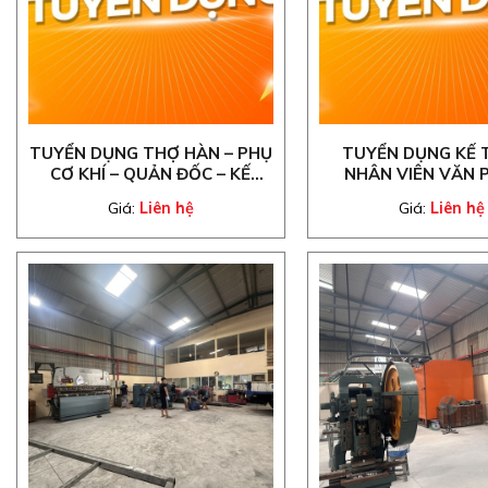
TUYỂN DỤNG THỢ HÀN – PHỤ
TUYỂN DỤNG KẾ 
CƠ KHÍ – QUẢN ĐỐC – KẾ
NHÂN VIÊN VĂN 
TOÁN
Giá:
Liên hệ
Giá:
Liên hệ