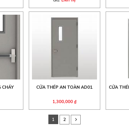
Giá:
Liên hệ
G CHÁY
CỬA THÉP AN TOÀN AD01
CỬA THÉ
1,300,000
₫
1
2