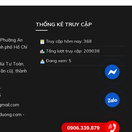
THỐNG KÊ TRUY CẬP
, Phường An
Truy cập hôm nay: 368
nh phố Hồ Chí
Tổng lượt truy cập: 209038
Đang xem: 5
Bùi Tư Toàn,
ân cũ), thành
-
6
gmail.com
duong.com -
0906.339.879