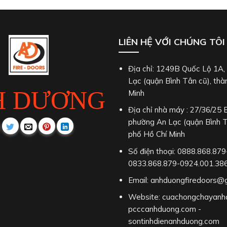
LIÊN HỆ VỚI CHÚNG TÔI
Địa chỉ: 1249B Quốc Lộ 1A
Lạc (quận Bình Tân cũ), thà
H DƯƠNG
Minh
Địa chỉ nhà máy : 27/36/25 
phường An Lạc (quận Bình T
phố Hồ Chí Minh
Số điện thoại: 0888.868.879
0833.868.879-0924.001.38
Email: anhduongfiredoors@
Website: cuachongchayanh
pcccanhduong.com -
sontinhdienanhduong.com