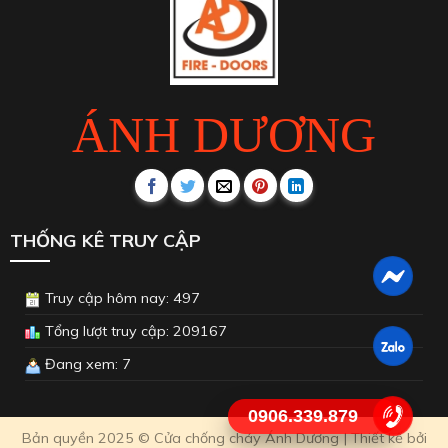
ÁNH DƯƠNG
THỐNG KÊ TRUY CẬP
Truy cập hôm nay: 497
Tổng lượt truy cập: 209167
Đang xem: 7
0906.339.879
Bản quyền 2025 © Cửa chống cháy Ánh Dương | Thiết kế bởi