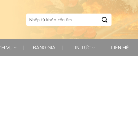
Tìm
kiếm:
CH VỤ
BẢNG GIÁ
TIN TỨC
LIÊN HỆ