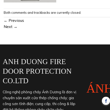
Both comments and trackbacks are currently closed.
←
Previous
Next
→
ANH DUONG FIRE
DOOR PROTECTION
CO.LTD
ÁN
Công nghệ phòng cháy Ánh Dương là đơn vị
chuyên sản xuất cửa thép chống cháy; gia
công sơn tĩnh điện; cung cấp, thi công & lắp
đặt hệ thống phòng cháy chữa cháy.