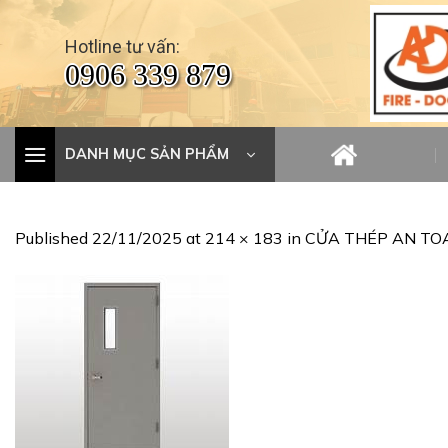
Skip
to
Hotline tư vấn:
content
0906 339 879
DANH MỤC SẢN PHẨM
Published
22/11/2025
at
214 × 183
in
CỬA THÉP AN TO