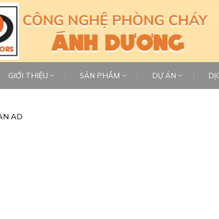
GIỚI THIỆU
SẢN PHẨM
DỰ ÁN
DỊ
AN AD