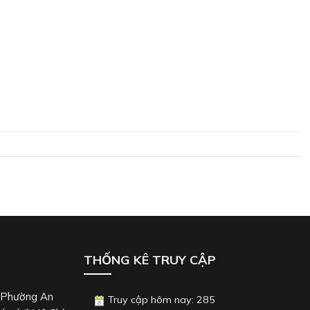
THỐNG KÊ TRUY CẬP
, Phường An
Truy cập hôm nay: 285