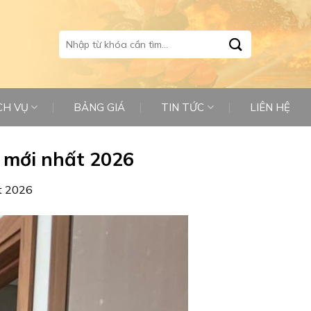
Tìm
kiếm:
CH VỤ
BẢNG GIÁ
TIN TỨC
LIÊN HỆ
t mới nhất 2026
ất 2026