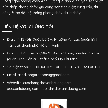
Công nghệ phòng cháy Ánh Dương là đơn vị chuyên sản xuất
cửa thép chống cháy; gia công sơn tĩnh điện; cung cấp, thi
công & lắp đặt hệ thống phòng cháy chữa cháy.
LIÊN HỆ VỚI CHÚNG TÔI
Địa chỉ: 1249B Quốc Lộ 1A, Phường An Lạc (quận Bình
Tân cũ), thành phố Hồ Chí Minh
Địa chỉ nhà máy : 27/36/25 Bùi Tư Toàn, phường An Lạc
(quận Bình Tân cũ), thành phố Hồ Chí Minh
Số điện thoại: 0888.868.879- 0833.868.879-0924.001.386
Email: anhduongfiredoors@gmail.com
Website: cuachongchayanhduong.com -
pcccanhduong.com - sontinhdienanhduong.com