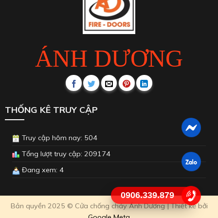
ÁNH DƯƠNG
THỐNG KÊ TRUY CẬP
Truy cập hôm nay: 504
Tổng lượt truy cập: 209174
Đang xem: 4
0906.339.879
Bản quyền 2025 © Cửa chống cháy Ánh Dương | Thiết kế bởi
Google Meta