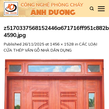
Skip
to
content
z5170337568152446a671716ff951c882b
4590.jpg
Published
26/11/2025
at
1456 × 1528
in
CÁC LOẠI
CỬA THÉP VÂN GỖ NHÀ DÂN DỤNG