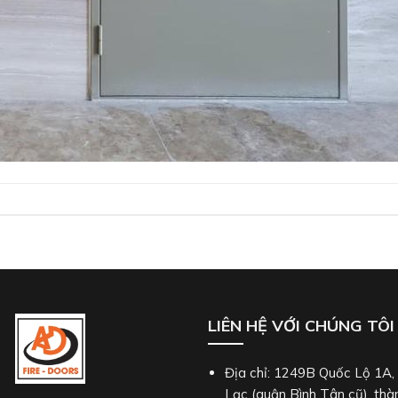
LIÊN HỆ VỚI CHÚNG TÔI
Địa chỉ: 1249B Quốc Lộ 1A
Lạc (quận Bình Tân cũ), thà