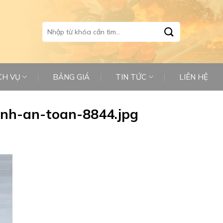
Tìm
kiếm:
CH VỤ
BẢNG GIÁ
TIN TỨC
LIÊN HỆ
anh-an-toan-8844.jpg