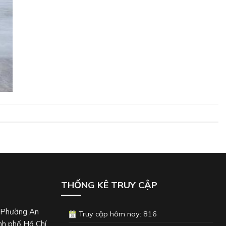
THỐNG KÊ TRUY CẬP
, Phường An
Truy cập hôm nay: 816
nh phố Hồ Chí