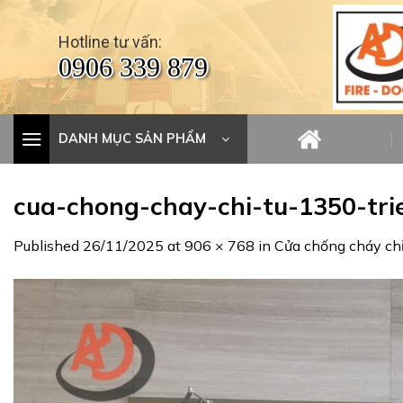
Skip
to
Hotline tư vấn:
content
0906 339 879
DANH MỤC SẢN PHẨM
cua-chong-chay-chi-tu-1350-tri
Published
26/11/2025
at
906 × 768
in
Cửa chống cháy chỉ 