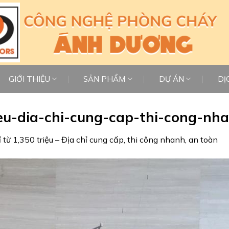
GIỚI THIỆU
SẢN PHẨM
DỰ ÁN
DỊ
eu-dia-chi-cung-cap-thi-cong-nh
từ 1,350 triệu – Địa chỉ cung cấp, thi công nhanh, an toàn