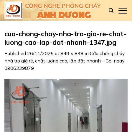
Skip
to
content
cua-chong-chay-nha-tro-gia-re-chat-
luong-cao-lap-dat-nhanh-1347.jpg
Published
26/11/2025
at
849 × 848
in
Cửa chống cháy
nhà trọ giá rẻ, chất lượng cao, lắp đặt nhanh – Gọi ngay
0906339879