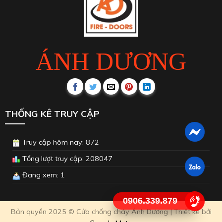
ÁNH DƯƠNG
THỐNG KÊ TRUY CẬP
Truy cập hôm nay: 872
Tổng lượt truy cập: 208047
Đang xem: 1
0906.339.879
Bản quyền 2025 © Cửa chống cháy Ánh Dương | Thiết kế bởi