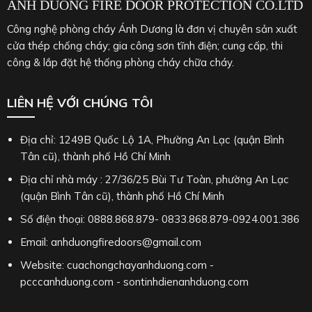
ANH DUONG FIRE DOOR PROTECTION CO.LTD
Công nghệ phòng cháy Ánh Dương là đơn vị chuyên sản xuất
cửa thép chống cháy; gia công sơn tĩnh điện; cung cấp, thi
công & lắp đặt hệ thống phòng cháy chữa cháy.
LIÊN HỆ VỚI CHÚNG TÔI
Địa chỉ: 1249B Quốc Lộ 1A, Phường An Lạc (quận Bình
Tân cũ), thành phố Hồ Chí Minh
Địa chỉ nhà máy : 27/36/25 Bùi Tư Toàn, phường An Lạc
(quận Bình Tân cũ), thành phố Hồ Chí Minh
Số điện thoại: 0888.868.879- 0833.868.879-0924.001.386
Email: anhduongfiredoors@gmail.com
Website: cuachongchayanhduong.com -
pcccanhduong.com - sontinhdienanhduong.com