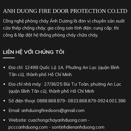
ANH DUONG FIRE DOOR PROTECTION CO.LTD
Công nghệ phòng cháy Ánh Dương là đơn vị chuyên sản xuất
cửa thép chống cháy; gia công sơn tĩnh điện; cung cấp, thi
công & lắp đặt hệ thống phòng cháy chữa cháy.
LIÊN HỆ VỚI CHÚNG TÔI
Địa chỉ: 1249B Quốc Lộ 1A, Phường An Lạc (quận Bình
Tân cũ), thành phố Hồ Chí Minh
Địa chỉ nhà máy : 27/36/25 Bùi Tư Toàn, phường An Lạc
(quận Bình Tân cũ), thành phố Hồ Chí Minh
Số điện thoại: 0888.868.879- 0833.868.879-0924.001.386
Email: anhduongfiredoors@gmail.com
Website: cuachongchayanhduong.com -
pcccanhduong.com - sontinhdienanhduong.com