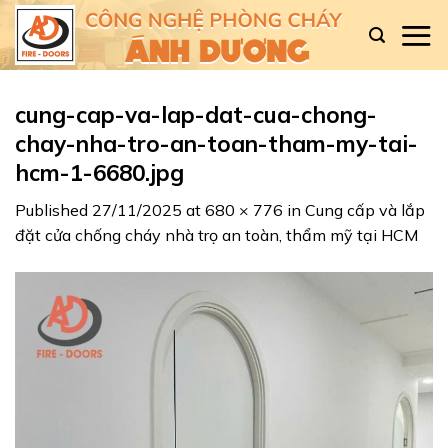
Skip
to
content
cung-cap-va-lap-dat-cua-chong-
chay-nha-tro-an-toan-tham-my-tai-
hcm-1-6680.jpg
Published
27/11/2025
at
680 × 776
in
Cung cấp và lắp
đặt cửa chống cháy nhà trọ an toàn, thẩm mỹ tại HCM