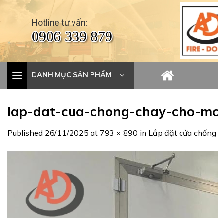
Skip
to
Hotline tư vấn:
content
0906 339 879
DANH MỤC SẢN PHẨM
lap-dat-cua-chong-chay-cho-moi
Published
26/11/2025
at
793 × 890
in
Lắp đặt cửa chống 