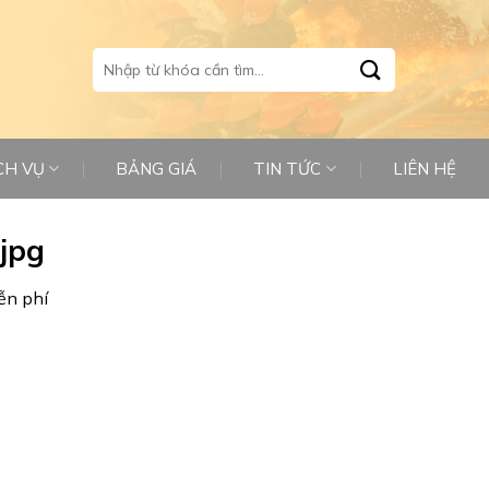
Tìm
kiếm:
CH VỤ
BẢNG GIÁ
TIN TỨC
LIÊN HỆ
jpg
ễn phí