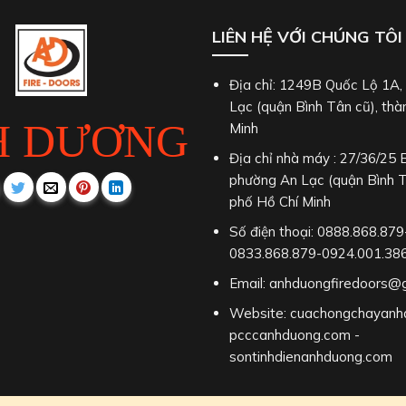
LIÊN HỆ VỚI CHÚNG TÔI
Địa chỉ: 1249B Quốc Lộ 1A
Lạc (quận Bình Tân cũ), thà
H DƯƠNG
Minh
Địa chỉ nhà máy : 27/36/25 
phường An Lạc (quận Bình T
phố Hồ Chí Minh
Số điện thoại: 0888.868.879
0833.868.879-0924.001.38
Email: anhduongfiredoors@
Website: cuachongchayanh
pcccanhduong.com -
sontinhdienanhduong.com