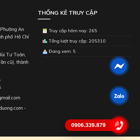
THỐNG KÊ TRUY CẬP
, Phường An
Truy cập hôm nay: 265
nh phố Hồ Chí
Tổng lượt truy cập: 205310
Đang xem: 5
Bùi Tư Toàn,
ân cũ), thành
-
6
gmail.com
duong.com -
0906.339.879