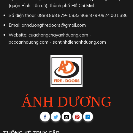
(quận Bình Tân cũ), thành phố Hồ Chí Minh
Số điện thoại: 0888.868.879- 0833.868.879-0924.001.386
Email: anhduongfiredoors@gmail.com
Website: cuachongchayanhduong.com -
pcccanhduong.com - sontinhdienanhduong.com
ÁNH DƯƠNG
THỐNG KÊ TRUY CẬP