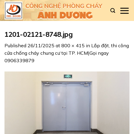
Skip
to
content
1201-02121-8748.jpg
Published
26/11/2025
at
800 × 415
in
Lắp đặt, thi công
cửa chống cháy chung cư tại TP. HCM|Gọi ngay
0906339879