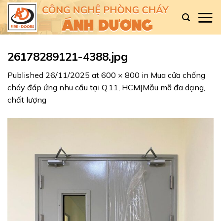
Skip
to
content
26178289121-4388.jpg
Published
26/11/2025
at
600 × 800
in
Mua cửa chống
cháy đáp ứng nhu cầu tại Q.11, HCM|Mẫu mã đa dạng,
chất lượng