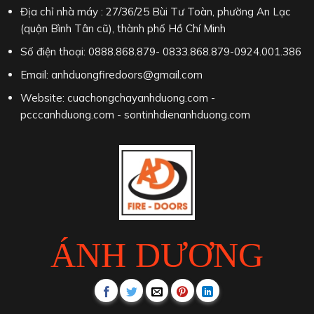
Địa chỉ nhà máy : 27/36/25 Bùi Tư Toàn, phường An Lạc
(quận Bình Tân cũ), thành phố Hồ Chí Minh
Số điện thoại: 0888.868.879- 0833.868.879-0924.001.386
Email: anhduongfiredoors@gmail.com
Website: cuachongchayanhduong.com -
pcccanhduong.com - sontinhdienanhduong.com
ÁNH DƯƠNG