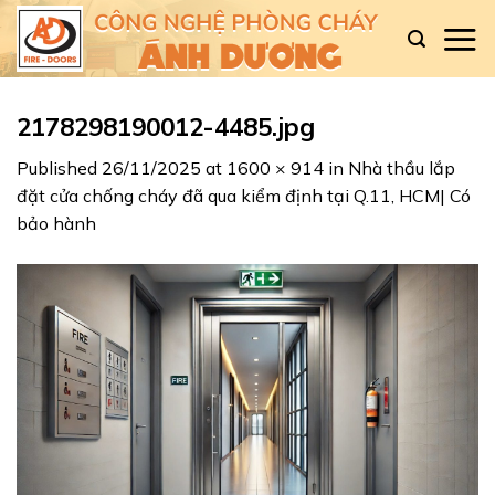
Skip
to
content
2178298190012-4485.jpg
Published
26/11/2025
at
1600 × 914
in
Nhà thầu lắp
đặt cửa chống cháy đã qua kiểm định tại Q.11, HCM| Có
bảo hành