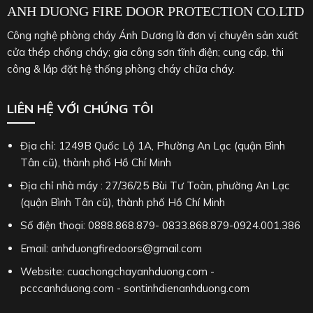
ANH DUONG FIRE DOOR PROTECTION CO.LTD
Công nghệ phòng cháy Ánh Dương là đơn vị chuyên sản xuất
cửa thép chống cháy; gia công sơn tĩnh điện; cung cấp, thi
công & lắp đặt hệ thống phòng cháy chữa cháy.
LIÊN HỆ VỚI CHÚNG TÔI
Địa chỉ: 1249B Quốc Lộ 1A, Phường An Lạc (quận Bình
Tân cũ), thành phố Hồ Chí Minh
Địa chỉ nhà máy : 27/36/25 Bùi Tư Toàn, phường An Lạc
(quận Bình Tân cũ), thành phố Hồ Chí Minh
Số điện thoại: 0888.868.879- 0833.868.879-0924.001.386
Email: anhduongfiredoors@gmail.com
Website: cuachongchayanhduong.com -
pcccanhduong.com - sontinhdienanhduong.com