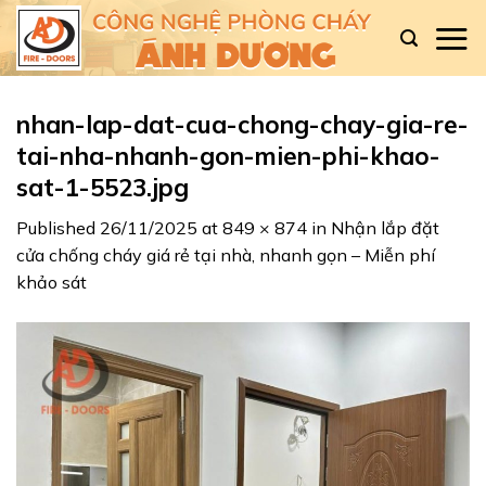
Skip
to
content
nhan-lap-dat-cua-chong-chay-gia-re-
tai-nha-nhanh-gon-mien-phi-khao-
sat-1-5523.jpg
Published
26/11/2025
at
849 × 874
in
Nhận lắp đặt
cửa chống cháy giá rẻ tại nhà, nhanh gọn – Miễn phí
khảo sát