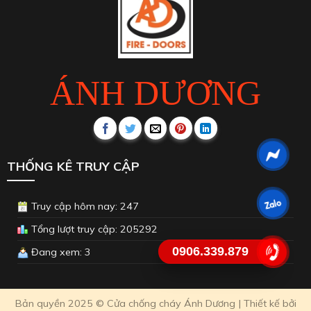
ÁNH DƯƠNG
THỐNG KÊ TRUY CẬP
Truy cập hôm nay: 247
Tổng lượt truy cập: 205292
0906.339.879
Đang xem: 3
Bản quyền 2025 © Cửa chống cháy Ánh Dương | Thiết kế bởi