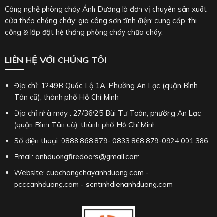
Công nghệ phòng cháy Ánh Dương là đơn vị chuyên sản xuất
cửa thép chống cháy; gia công sơn tĩnh điện; cung cấp, thi
công & lắp đặt hệ thống phòng cháy chữa cháy.
LIÊN HỆ VỚI CHÚNG TÔI
Địa chỉ: 1249B Quốc Lộ 1A, Phường An Lạc (quận Bình
Tân cũ), thành phố Hồ Chí Minh
Địa chỉ nhà máy : 27/36/25 Bùi Tư Toàn, phường An Lạc
(quận Bình Tân cũ), thành phố Hồ Chí Minh
Số điện thoại: 0888.868.879- 0833.868.879-0924.001.386
Email: anhduongfiredoors@gmail.com
Website: cuachongchayanhduong.com -
pcccanhduong.com - sontinhdienanhduong.com