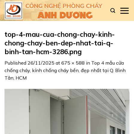
Skip
to
content
top-4-mau-cua-chong-chay-kinh-
chong-chay-ben-dep-nhat-tai-q-
binh-tan-hcm-3286.png
Published
26/11/2025
at
675 × 588
in
Top 4 mẫu cửa
chống cháy, kính chống cháy bền, đẹp nhất tại Q. Bình
Tân, HCM