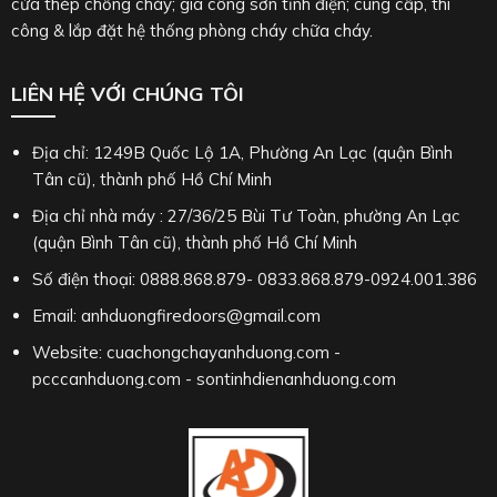
cửa thép chống cháy; gia công sơn tĩnh điện; cung cấp, thi
công & lắp đặt hệ thống phòng cháy chữa cháy.
LIÊN HỆ VỚI CHÚNG TÔI
Địa chỉ: 1249B Quốc Lộ 1A, Phường An Lạc (quận Bình
Tân cũ), thành phố Hồ Chí Minh
Địa chỉ nhà máy : 27/36/25 Bùi Tư Toàn, phường An Lạc
(quận Bình Tân cũ), thành phố Hồ Chí Minh
Số điện thoại: 0888.868.879- 0833.868.879-0924.001.386
Email: anhduongfiredoors@gmail.com
Website: cuachongchayanhduong.com -
pcccanhduong.com - sontinhdienanhduong.com