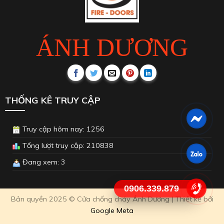
ÁNH DƯƠNG
THỐNG KÊ TRUY CẬP
Truy cập hôm nay: 1256
Tổng lượt truy cập: 210838
Đang xem: 3
0906.339.879
Bản quyền 2025 © Cửa chống cháy Ánh Dương | Thiết kế bởi
Google Meta