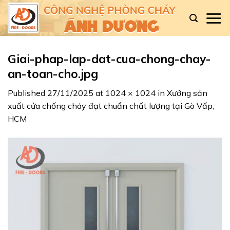
Skip
to
content
Giai-phap-lap-dat-cua-chong-chay-
an-toan-cho.jpg
Published
27/11/2025
at
1024 × 1024
in
Xưởng sản
xuất cửa chống cháy đạt chuẩn chất lượng tại Gò Vấp,
HCM