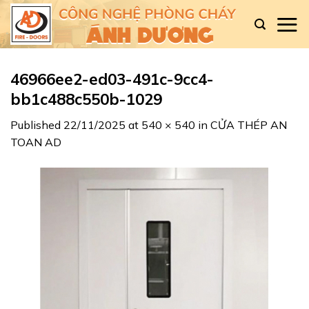
Skip
to
content
46966ee2-ed03-491c-9cc4-
bb1c488c550b-1029
Published
22/11/2025
at
540 × 540
in
CỬA THÉP AN
TOAN AD