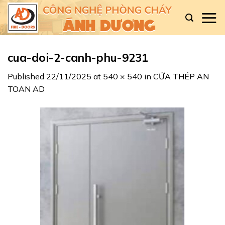
Skip
to
content
cua-doi-2-canh-phu-9231
Published
22/11/2025
at
540 × 540
in
CỬA THÉP AN
TOAN AD