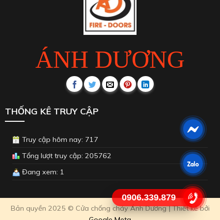
ÁNH DƯƠNG
THỐNG KÊ TRUY CẬP
Truy cập hôm nay: 717
Tổng lượt truy cập: 205762
Đang xem: 1
0906.339.879
Bản quyền 2025 © Cửa chống cháy Ánh Dương | Thiết kế bởi
Google Meta