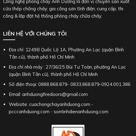
Công nghệ phòng cháy Ánh Dương là đơn vị chuyên sản xuất
cửa thép chống cháy; gia công sơn tĩnh điện; cung cấp, thi
công & lắp đặt hệ thống phòng cháy chữa cháy.
LIÊN HỆ VỚI CHÚNG TÔI
Địa chỉ: 1249B Quốc Lộ 1A, Phường An Lạc (quận Bình
Tân cũ), thành phố Hồ Chí Minh
Địa chỉ nhà máy : 27/36/25 Bùi Tư Toàn, phường An Lạc
(quận Bình Tân cũ), thành phố Hồ Chí Minh
Số điện thoại: 0888.868.879- 0833.868.879-0924.001.386
Email: anhduongfiredoors@gmail.com
Website: cuachongchayanhduong.com -
pcccanhduong.com - sontinhdienanhduong.com