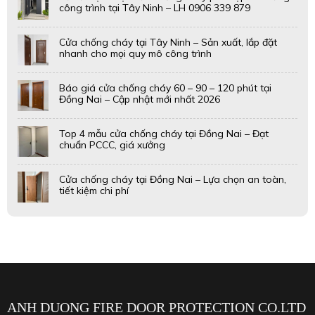
ANH DUONG FIRE DOOR PROTECTION CO.LTD
Công nghệ phòng cháy Ánh Dương là đơn vị chuyên sản xuất
cửa thép chống cháy; gia công sơn tĩnh điện; cung cấp, thi
công & lắp đặt hệ thống phòng cháy chữa cháy.
LIÊN HỆ VỚI CHÚNG TÔI
Địa chỉ: 1249B Quốc Lộ 1A, Phường An Lạc (quận Bình
Tân cũ), thành phố Hồ Chí Minh
Địa chỉ nhà máy : 27/36/25 Bùi Tư Toàn, phường An Lạc
(quận Bình Tân cũ), thành phố Hồ Chí Minh
Số điện thoại: 0888.868.879- 0833.868.879-0924.001.386
Email: anhduongfiredoors@gmail.com