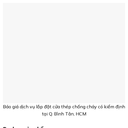
Báo giá dịch vụ lắp đặt cửa thép chố
Đa dạng sản phẩm
:
Ánh Dương cung cấp một loạt các sản phẩm cửa
thép chống cháy, từ các loại cửa cơ bản đến các
loại cửa có thiết kế hiện đại và sang trọng, phù
hợp với mọi nhu cầu và phong cách kiến trúc của
khách hàng.
Công ty Ánh Dương