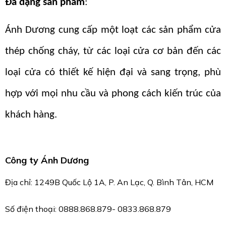
Địa chỉ:
1249B Quốc Lộ 1A, P. An Lạc, Q. Bình Tân, HCM
Số điện thoại: 0888.868.879- 0833.868.879
Ở đâu thi công, lắp đặt cửa
Công ty cung cấp cửa chống
thép chống cháy có kiểm
cháy chính hãng, giá tốt tại
định PCCC, giá rẻ tại Q. Bình
Q. Bình Tân, HCM
Tân, HCM
TIN TỨC MỚI NHẤT
Công ty lắp đặt cửa chống cháy tiêu chuẩn pccc tại
Tây Ninh – An toàn, hiệu quả