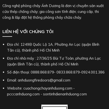
Website: cuachongchayanhduong.com -
pcccanhduong.com - sontinhdienanhduong.com
ÁNH DƯƠNG
THỐNG KÊ TRUY CẬP
Truy cập hôm nay: 1959
Tổng lượt truy cập: 207004