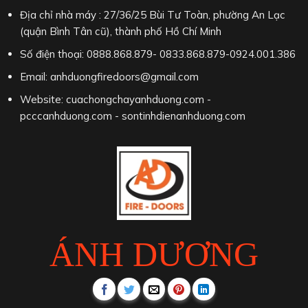
Địa chỉ nhà máy : 27/36/25 Bùi Tư Toàn, phường An Lạc
(quận Bình Tân cũ), thành phố Hồ Chí Minh
Số điện thoại: 0888.868.879- 0833.868.879-0924.001.386
Email: anhduongfiredoors@gmail.com
Website: cuachongchayanhduong.com -
pcccanhduong.com - sontinhdienanhduong.com
ÁNH DƯƠNG