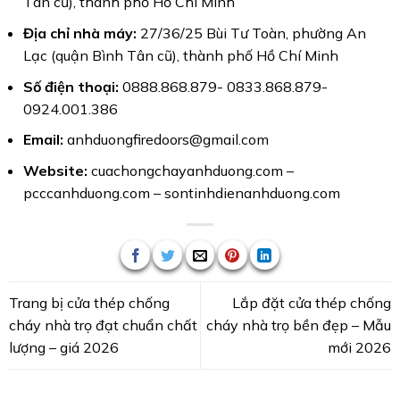
Tân cũ), thành phố Hồ Chí Minh
Địa chỉ nhà máy:
27/36/25 Bùi Tư Toàn, phường An
Lạc (quận Bình Tân cũ), thành phố Hồ Chí Minh
Số điện thoại:
0888.868.879- 0833.868.879-
0924.001.386
Email:
anhduongfiredoors@gmail.com
Website:
cuachongchayanhduong.com
–
pcccanhduong.com
–
sontinhdienanhduong.com
Trang bị cửa thép chống
Lắp đặt cửa thép chống
cháy nhà trọ đạt chuẩn chất
cháy nhà trọ bền đẹp – Mẫu
lượng – giá 2026
mới 2026