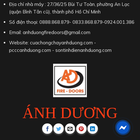
Địa chỉ nhà máy : 27/36/25 Bùi Tư Toàn, phường An Lạc
(quận Bình Tân cũ), thành phố Hồ Chí Minh
Số điện thoại: 0888.868.879- 0833.868.879-0924.001.386
Email: anhduongfiredoors@gmail.com
Website: cuachongchayanhduong.com -
pcccanhduong.com - sontinhdienanhduong.com
ÁNH DƯƠNG