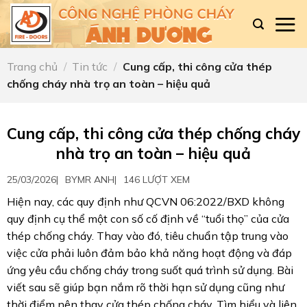
Skip
to
content
Trang chủ
/
Tin tức
/
Cung cấp, thi công cửa thép
chống cháy nhà trọ an toàn – hiệu quả
Cung cấp, thi công cửa thép chống cháy
nhà trọ an toàn – hiệu quả
25/03/2026
|
BY
MR ANH
|
146 LƯỢT XEM
Hiện nay, các quy định như QCVN 06:2022/BXD không
quy định cụ thể một con số cố định về “tuổi thọ” của cửa
thép chống cháy. Thay vào đó, tiêu chuẩn tập trung vào
việc cửa phải luôn đảm bảo khả năng hoạt động và đáp
ứng yêu cầu chống cháy trong suốt quá trình sử dụng. Bài
viết sau sẽ giúp bạn nắm rõ thời hạn sử dụng cũng như
thời điểm nên thay cửa thép chống cháy. Tìm hiểu và liên