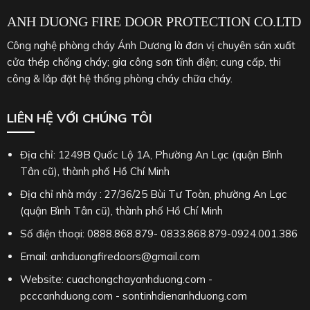
ANH DUONG FIRE DOOR PROTECTION CO.LTD
Công nghệ phòng cháy Ánh Dương là đơn vị chuyên sản xuất
cửa thép chống cháy; gia công sơn tĩnh điện; cung cấp, thi
công & lắp đặt hệ thống phòng cháy chữa cháy.
LIÊN HỆ VỚI CHÚNG TÔI
Địa chỉ: 1249B Quốc Lộ 1A, Phường An Lạc (quận Bình
Tân cũ), thành phố Hồ Chí Minh
Địa chỉ nhà máy : 27/36/25 Bùi Tư Toàn, phường An Lạc
(quận Bình Tân cũ), thành phố Hồ Chí Minh
Số điện thoại: 0888.868.879- 0833.868.879-0924.001.386
Email: anhduongfiredoors@gmail.com
Website: cuachongchayanhduong.com -
pcccanhduong.com - sontinhdienanhduong.com