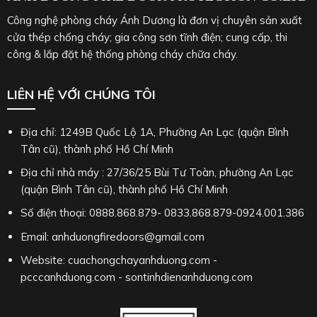
Công nghệ phòng cháy Ánh Dương là đơn vị chuyên sản xuất
cửa thép chống cháy; gia công sơn tĩnh điện; cung cấp, thi
công & lắp đặt hệ thống phòng cháy chữa cháy.
LIÊN HỆ VỚI CHÚNG TÔI
Địa chỉ: 1249B Quốc Lộ 1A, Phường An Lạc (quận Bình
Tân cũ), thành phố Hồ Chí Minh
Địa chỉ nhà máy : 27/36/25 Bùi Tư Toàn, phường An Lạc
(quận Bình Tân cũ), thành phố Hồ Chí Minh
Số điện thoại: 0888.868.879- 0833.868.879-0924.001.386
Email: anhduongfiredoors@gmail.com
Website: cuachongchayanhduong.com -
pcccanhduong.com - sontinhdienanhduong.com