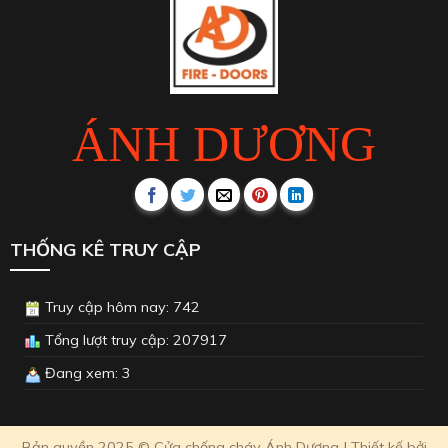
ÁNH DƯƠNG
THỐNG KÊ TRUY CẬP
Truy cập hôm nay: 742
Tổng lượt truy cập: 207917
Đang xem: 3
Bản quyền 2025 © Cửa chống cháy Ánh Dương | Thiết kế bởi