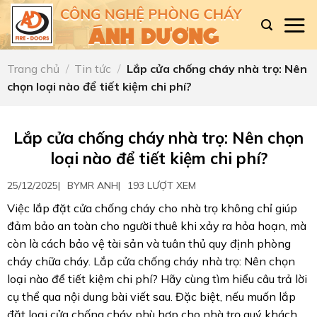
Skip
to
content
Trang chủ
/
Tin tức
/
Lắp cửa chống cháy nhà trọ: Nên
chọn loại nào để tiết kiệm chi phí?
Lắp cửa chống cháy nhà trọ: Nên chọn
loại nào để tiết kiệm chi phí?
25/12/2025
|
BY
MR ANH
|
193 LƯỢT XEM
Việc lắp đặt cửa chống cháy cho nhà trọ không chỉ giúp
đảm bảo an toàn cho người thuê khi xảy ra hỏa hoạn, mà
còn là cách bảo vệ tài sản và tuân thủ quy định phòng
cháy chữa cháy. Lắp cửa chống cháy nhà trọ: Nên chọn
loại nào để tiết kiệm chi phí? Hãy cùng tìm hiểu câu trả lời
cụ thể qua nội dung bài viết sau. Đặc biệt, nếu muốn lắp
đặt loại cửa chống cháy phù hợp cho nhà trọ quý khách