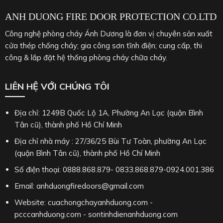
ANH DUONG FIRE DOOR PROTECTION CO.LTD
Công nghệ phòng cháy Ánh Dương là đơn vị chuyên sản xuất
cửa thép chống cháy; gia công sơn tĩnh điện; cung cấp, thi
công & lắp đặt hệ thống phòng cháy chữa cháy.
LIÊN HỆ VỚI CHÚNG TÔI
Địa chỉ: 1249B Quốc Lộ 1A, Phường An Lạc (quận Bình
Tân cũ), thành phố Hồ Chí Minh
Địa chỉ nhà máy : 27/36/25 Bùi Tư Toàn, phường An Lạc
(quận Bình Tân cũ), thành phố Hồ Chí Minh
Số điện thoại: 0888.868.879- 0833.868.879-0924.001.386
Email: anhduongfiredoors@gmail.com
Website: cuachongchayanhduong.com -
pcccanhduong.com - sontinhdienanhduong.com