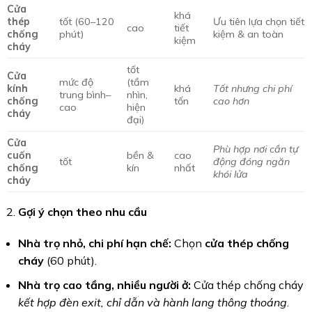
Cửa
khá
thép
tốt (60–120
Ưu tiên lựa chọn tiết
cao
tiết
chống
phút)
kiệm & an toàn
kiệm
cháy
tốt
Cửa
mức độ
(tầm
kính
khá
Tốt nhưng chi phí
trung bình–
nhìn,
chống
tốn
cao hơn
cao
hiện
cháy
đại)
Cửa
Phù hợp nơi cần tự
cuốn
bền &
cao
tốt
động đóng ngăn
chống
kín
nhất
khói lửa
cháy
Gợi ý chọn theo nhu cầu
Nhà trọ nhỏ, chi phí hạn chế:
Chọn
cửa thép chống
cháy
(60 phút).
Nhà trọ cao tầng, nhiều người ở:
Cửa thép chống cháy
kết hợp đèn exit, chỉ dẫn và hành lang thông thoáng
.