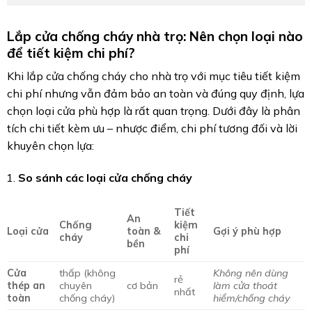
Lắp cửa chống cháy nhà trọ: Nên chọn loại nào
để tiết kiệm chi phí?
Khi lắp cửa chống cháy cho nhà trọ với mục tiêu tiết kiệm
chi phí nhưng vẫn đảm bảo an toàn và đúng quy định, lựa
chọn loại cửa phù hợp là rất quan trọng. Dưới đây là phân
tích chi tiết kèm ưu – nhược điểm, chi phí tương đối và lời
khuyên chọn lựa:
So sánh các loại cửa chống cháy
Tiết
An
Chống
kiệm
Loại cửa
toàn &
Gợi ý phù hợp
cháy
chi
bền
phí
Cửa
thấp (không
Không nên dùng
rẻ
thép an
chuyên
cơ bản
làm cửa thoát
nhất
toàn
chống cháy)
hiểm/chống cháy