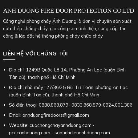
ANH DUONG FIRE DOOR PROTECTION CO.LTD
Công nghệ phòng cháy Ánh Dương là đơn vị chuyên sản xuất
cửa thép chống cháy; gia công sơn tĩnh điện; cung cấp, thi
công & lắp đặt hệ thống phòng cháy chữa cháy.
LIÊN HỆ VỚI CHÚNG TÔI
Địa chỉ: 1249B Quốc Lộ 1A, Phường An Lạc (quận Bình
Tân cũ), thành phố Hồ Chí Minh
Địa chỉ nhà máy : 27/36/25 Bùi Tư Toàn, phường An Lạc
(quận Bình Tân cũ), thành phố Hồ Chí Minh
Số điện thoại: 0888.868.879- 0833.868.879-0924.001.386
Email: anhduongfiredoors@gmail.com
Website: cuachongchayanhduong.com -
pcccanhduong.com - sontinhdienanhduong.com