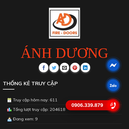
ÁNH DƯƠNG
THỐNG KÊ TRUY CẬP
Truy cập hôm nay: 611
0906.339.879
Tổng lượt truy cập: 204618
Đang xem: 9