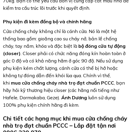
70kg. Bạn có thể yêu cầu đơn vị cung cấp cắt mẫu nhỏ để
kiểm tra cấu trúc lõi trước khi quyết định.
Phụ kiện đi kèm đồng bộ và chính hãng
Cửa chống cháy không chỉ là cánh cửa. Nó là một hệ
thống bao gồm: gioăng cao su cháy nở, bản lề chống
cháy, tay nắm, khóa và đặc biệt là
bộ đóng cửa tự động
(closer)
. Closer phải có chức năng đóng kín hoàn toàn ở
góc 0 độ và có khả năng hãm ở góc 90 độ. Nếu sử dụng
phụ kiện kém chất lượng, cánh cửa có thể bị hở hoặc
không tự đóng dẫn đến khói lùa qua. Chính vì thế,
khi
mua cửa chống cháy nhà trọ đạt chuẩn PCCC
, bạn
hãy hỏi kỹ thương hiệu closer (các hãng nổi tiếng như
Hafele, Dormakaba, Geze).
Ánh Dương
luôn sử dụng
100% phụ kiện chính hãng đi kèm.
Chi tiết các hạng mục khi mua cửa chống cháy
nhà trọ đạt chuẩn PCCC – Lắp đặt tận nơi