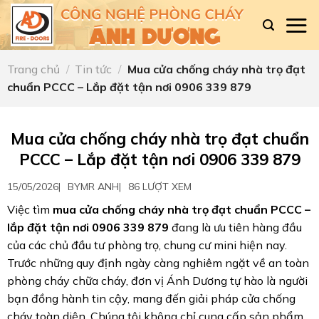
Skip
to
content
Trang chủ
/
Tin tức
/
Mua cửa chống cháy nhà trọ đạt
chuẩn PCCC – Lắp đặt tận nơi 0906 339 879
Mua cửa chống cháy nhà trọ đạt chuẩn
PCCC – Lắp đặt tận nơi 0906 339 879
15/05/2026
|
BY
MR ANH
|
86 LƯỢT XEM
Việc tìm
mua cửa chống cháy nhà trọ đạt chuẩn PCCC –
lắp đặt tận nơi 0906 339 879
đang là ưu tiên hàng đầu
của các chủ đầu tư phòng trọ,
chung cư mini hiện nay.
Trước những quy định ngày càng nghiêm ngặt về an toàn
phòng cháy chữa cháy,
đơn vị Ánh Dương tự hào là người
bạn đồng hành tin cậy,
mang đến giải pháp cửa chống
cháy toàn diện.
Chúng tôi không chỉ cung cấp sản phẩm