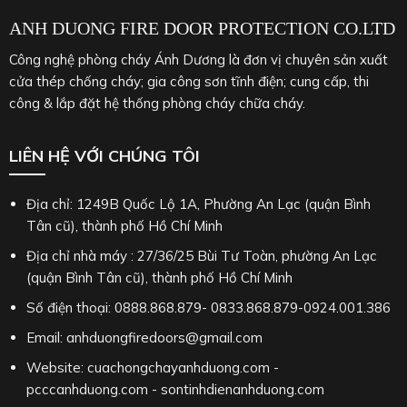
ANH DUONG FIRE DOOR PROTECTION CO.LTD
Công nghệ phòng cháy Ánh Dương là đơn vị chuyên sản xuất
cửa thép chống cháy; gia công sơn tĩnh điện; cung cấp, thi
công & lắp đặt hệ thống phòng cháy chữa cháy.
LIÊN HỆ VỚI CHÚNG TÔI
Địa chỉ: 1249B Quốc Lộ 1A, Phường An Lạc (quận Bình
Tân cũ), thành phố Hồ Chí Minh
Địa chỉ nhà máy : 27/36/25 Bùi Tư Toàn, phường An Lạc
(quận Bình Tân cũ), thành phố Hồ Chí Minh
Số điện thoại: 0888.868.879- 0833.868.879-0924.001.386
Email: anhduongfiredoors@gmail.com
Website: cuachongchayanhduong.com -
pcccanhduong.com - sontinhdienanhduong.com