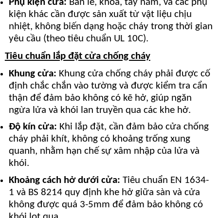
Phụ kiện cửa:
Bản lề, khóa, tay nắm, và các phụ
kiện khác cần được sản xuất từ vật liệu chịu
nhiệt, không biến dạng hoặc cháy trong thời gian
yêu cầu (theo tiêu chuẩn UL 10C).
Tiêu chuẩn lắp đặt cửa chống cháy
Khung cửa:
Khung cửa chống cháy phải được cố
định chắc chắn vào tường và được kiểm tra cẩn
thận để đảm bảo không có kẽ hở, giúp ngăn
ngừa lửa và khói lan truyền qua các khe hở.
Độ kín cửa:
Khi lắp đặt, cần đảm bảo cửa chống
cháy phải khít, không có khoảng trống xung
quanh, nhằm hạn chế sự xâm nhập của lửa và
khói.
Khoảng cách hở dưới cửa:
Tiêu chuẩn EN 1634-
1 và BS 8214 quy định khe hở giữa sàn và cửa
không được quá 3-5mm để đảm bảo không có
khói lọt qua.