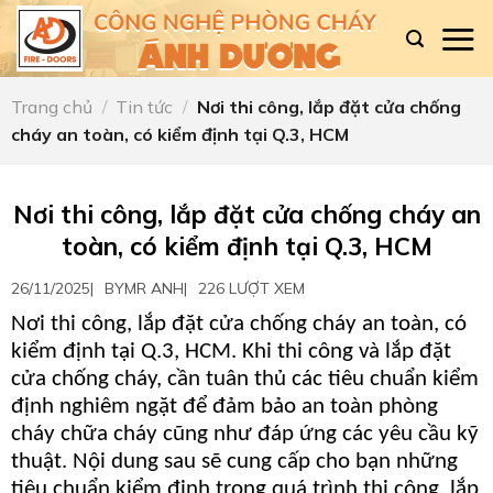
Skip
to
content
Trang chủ
/
Tin tức
/
Nơi thi công, lắp đặt cửa chống
cháy an toàn, có kiểm định tại Q.3, HCM
Nơi thi công, lắp đặt cửa chống cháy an
toàn, có kiểm định tại Q.3, HCM
26/11/2025
|
BY
MR ANH
|
226 LƯỢT XEM
Nơi thi công, lắp đặt cửa chống cháy an toàn, có
kiểm định tại Q.3, HCM. Khi thi công và lắp đặt
cửa chống cháy, cần tuân thủ các tiêu chuẩn kiểm
định nghiêm ngặt để đảm bảo an toàn phòng
cháy chữa cháy cũng như đáp ứng các yêu cầu kỹ
thuật. Nội dung sau sẽ cung cấp cho bạn những
tiêu chuẩn kiểm định trong quá trình thi công, lắp