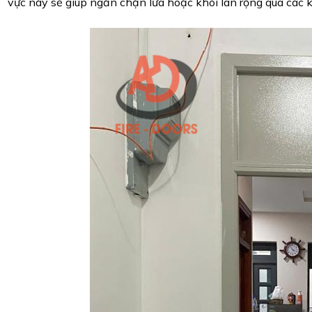
vực này sẽ giúp ngăn chặn lửa hoặc khói lan rộng qua các k