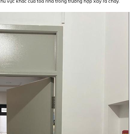
hu vực khác của tòa nhà trong trường hợp xảy ra cháy.