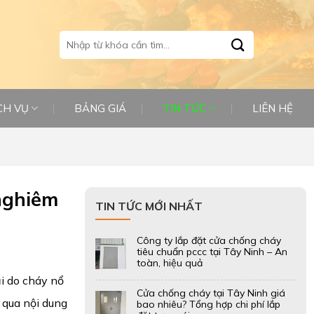
Tìm
kiếm:
CH VỤ
BẢNG GIÁ
TIN TỨC
LIÊN HỆ
nghiêm
TIN TỨC MỚI NHẤT
Công ty lắp đặt cửa chống cháy
tiêu chuẩn pccc tại Tây Ninh – An
toàn, hiệu quả
i do cháy nổ
Cửa chống cháy tại Tây Ninh giá
 qua nội dung
bao nhiêu? Tổng hợp chi phí lắp