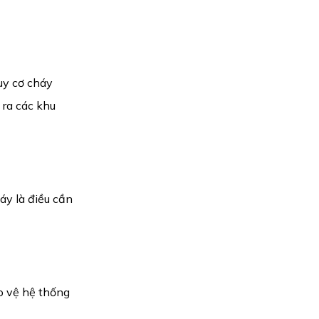
uy cơ cháy
 ra các khu
áy là điều cần
o vệ hệ thống