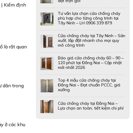
đặt trọn gói
 | Kiểm định
Tư vấn lựa chọn cửa chống cháy
phù hợp cho từng công trình tại
Tây Ninh – LH 0906 339 879
Cửa chống cháy tại Tây Ninh – Sản
xuất, lắp đặt nhanh cho mọi quy
mô công trình
ổ là rất quan
Báo giá cửa chống cháy 60 – 90 –
120 phút tại Đồng Nai – Cập nhật
mới nhất 2026
Top 4 mẫu cửa chống cháy tại
Đồng Nai – Đạt chuẩn PCCC, giá
ư dân trong
xưởng
Cửa chống cháy tại Đồng Nai –
Lựa chọn an toàn, tiết kiệm chi phí
áy ở các khu