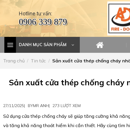
Skip
to
Hotline tư vấn:
content
0906 339 879
DANH MỤC SẢN PHẨM
Trang chủ
/
Tin tức
/
Sản xuất cửa thép chống cháy nhà
Sản xuất cửa thép chống cháy 
27/11/2025
|
BY
MR ANH
|
273 LƯỢT XEM
Sử dụng cửa thép chống cháy sẽ giúp tăng cường khả năng b
và tăng khả năng thoát hiểm khi cần thiết. Hãy cùng tìm h