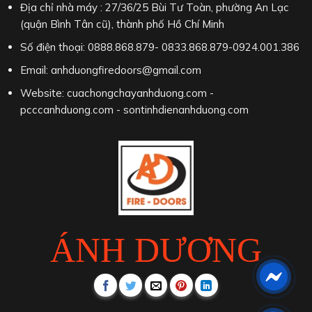
Địa chỉ nhà máy : 27/36/25 Bùi Tư Toàn, phường An Lạc
(quận Bình Tân cũ), thành phố Hồ Chí Minh
Số điện thoại: 0888.868.879- 0833.868.879-0924.001.386
Email: anhduongfiredoors@gmail.com
Website: cuachongchayanhduong.com -
pcccanhduong.com - sontinhdienanhduong.com
ÁNH DƯƠNG