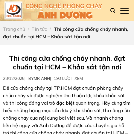
Skip
to
content
Trang chủ
/
Tin tức
/
Thi công cửa chống cháy nhanh,
đạt chuẩn tại HCM – Khảo sát tận nơi
Thi công cửa chống cháy nhanh, đạt
chuẩn tại HCM – Khảo sát tận nơi
28/12/2025
|
BY
MR ANH
|
193 LƯỢT XEM
Để cửa chống cháy tại TP.HCM đạt chuẩn phòng cháy
chữa cháy và được nghiệm thu thuận lợi, khâu khảo sát
và thi công đóng vai trò đặc biệt quan trọng. Hãy cùng tìm
hiểu những hạng mục cần lưu ý khi khảo sát, thi công cửa
chống cháy qua nội dung bài viết sau. Và nhanh chóng
liên hệ ngay với Ánh Dương để được các chuyên gia hỗ
trợ thi công cửa chống cháy nhanh, đạt chuẩn tại HCM –