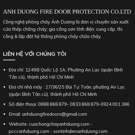
ANH DUONG FIRE DOOR PROTECTION CO.LTD
Công nghệ phòng cháy Ánh Dương là đơn vị chuyên sản xuất
cửa thép chống cháy; gia công sơn tĩnh điện; cung cấp, thi
công & lắp đặt hệ thống phòng cháy chữa cháy.
LIÊN HỆ VỚI CHÚNG TÔI
Địa chỉ: 1249B Quốc Lộ 1A, Phường An Lạc (quận Bình
Tân cũ), thành phố Hồ Chí Minh
Địa chỉ nhà máy : 27/36/25 Bùi Tư Toàn, phường An Lạc
(quận Bình Tân cũ), thành phố Hồ Chí Minh
Số điện thoại: 0888.868.879- 0833.868.879-0924.001.386
Email: anhduongfiredoors@gmail.com
Website: cuachongchayanhduong.com -
pcccanhduong.com - sontinhdienanhduong.com