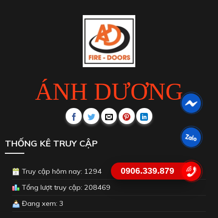
ÁNH DƯƠNG
THỐNG KÊ TRUY CẬP
0906.339.879
Truy cập hôm nay: 1294
Tổng lượt truy cập: 208469
Đang xem: 3