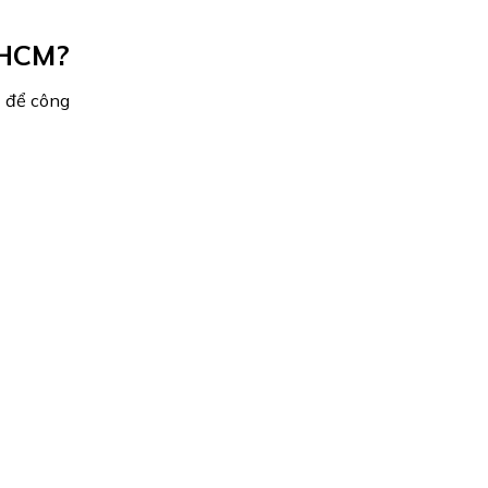
 HCM?
C để công