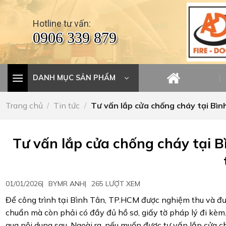
Skip
to
Hotline tư vấn:
content
0906 339 879
DANH MỤC SẢN PHẨM
Trang chủ
/
Tin tức
/
Tư vấn lắp cửa chống cháy tại Bìn
Tư vấn lắp cửa chống cháy tại 
01/01/2026
|
BY
MR ANH
|
265 LƯỢT XEM
Để công trình tại Bình Tân, TP.HCM được nghiệm thu và đư
chuẩn mà còn phải có đầy đủ hồ sơ, giấy tờ pháp lý đi kèm.
qua nội dung sau. Ngoài ra, nếu muốn được tư vấn lắp cửa