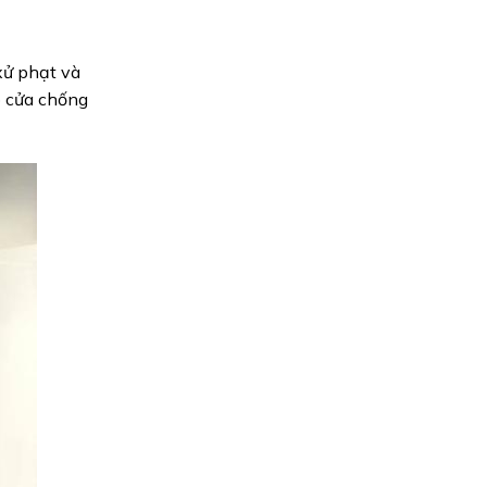
xử phạt và
p cửa chống