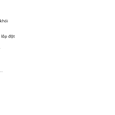
 khói
 lắp đặt
y
t…