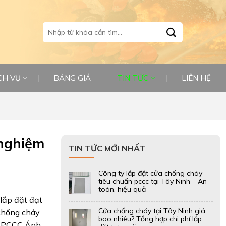
Tìm
kiếm:
CH VỤ
BẢNG GIÁ
TIN TỨC
LIÊN HỆ
 nghiệm
TIN TỨC MỚI NHẤT
Công ty lắp đặt cửa chống cháy
tiêu chuẩn pccc tại Tây Ninh – An
toàn, hiệu quả
lắp đặt đạt
Cửa chống cháy tại Tây Ninh giá
 chống cháy
bao nhiêu? Tổng hợp chi phí lắp
hu PCCC Ánh