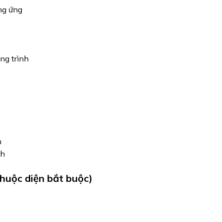
ng ứng
ng trình
h
nh
thuộc diện bắt buộc)