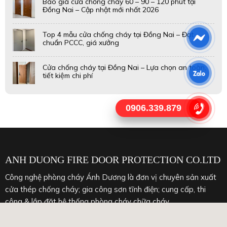
Báo giá cửa chống cháy 60 – 90 – 120 phút tại
Đồng Nai – Cập nhật mới nhất 2026
Top 4 mẫu cửa chống cháy tại Đồng Nai – Đạt
chuẩn PCCC, giá xưởng
Cửa chống cháy tại Đồng Nai – Lựa chọn an toàn,
tiết kiệm chi phí
0906.339.879
ANH DUONG FIRE DOOR PROTECTION CO.LTD
Công nghệ phòng cháy Ánh Dương là đơn vị chuyên sản xuất
cửa thép chống cháy; gia công sơn tĩnh điện; cung cấp, thi
công & lắp đặt hệ thống phòng cháy chữa cháy.