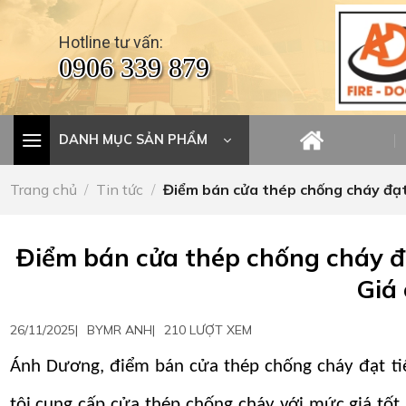
Skip
to
Hotline tư vấn:
content
0906 339 879
DANH MỤC SẢN PHẨM
Trang chủ
/
Tin tức
/
Điểm bán cửa thép chống cháy đạt 
Điểm bán cửa thép chống cháy đạ
Giá 
26/11/2025
|
BY
MR ANH
|
210 LƯỢT XEM
Ánh Dương, điểm bán cửa thép chống cháy đạt tiê
tôi cung cấp cửa thép chống cháy với mức giá tốt