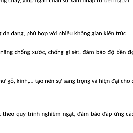
ống cháy, giúp ngăn chặn sự xâm nhập từ bên ngoài.
đa dạng, phù hợp với nhiều không gian kiến trúc.
 năng chống xước, chống gỉ sét, đảm bảo độ bền đ
hư gỗ, kính,… tạo nên sự sang trọng và hiện đại cho 
t theo quy trình nghiêm ngặt, đảm bảo đáp ứng cá