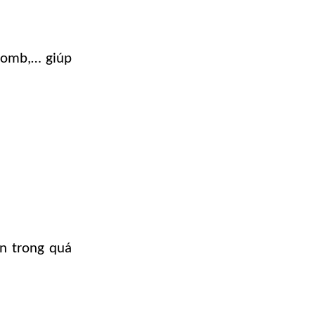
ycomb,… giúp
àn trong quá