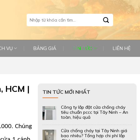
Tìm
kiếm:
CH VỤ
BẢNG GIÁ
TIN TỨC
LIÊN HỆ
, HCM |
TIN TỨC MỚI NHẤT
Công ty lắp đặt cửa chống cháy
tiêu chuẩn pccc tại Tây Ninh – An
toàn, hiệu quả
0.000. Chúng
Cửa chống cháy tại Tây Ninh giá
bao nhiêu? Tổng hợp chi phí lắp
 cửa 1 cánh.