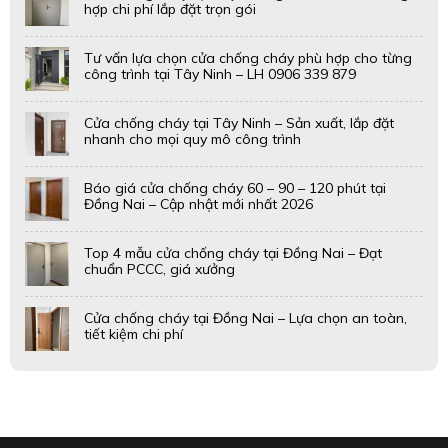
ANH DUONG FIRE DOOR PROTECTION CO.LTD
Công nghệ phòng cháy Ánh Dương là đơn vị chuyên sản xuất
cửa thép chống cháy; gia công sơn tĩnh điện; cung cấp, thi
công & lắp đặt hệ thống phòng cháy chữa cháy.
LIÊN HỆ VỚI CHÚNG TÔI
Địa chỉ: 1249B Quốc Lộ 1A, Phường An Lạc (quận Bình
Tân cũ), thành phố Hồ Chí Minh
Địa chỉ nhà máy : 27/36/25 Bùi Tư Toàn, phường An Lạc
(quận Bình Tân cũ), thành phố Hồ Chí Minh
Số điện thoại: 0888.868.879- 0833.868.879-0924.001.386
Email: anhduongfiredoors@gmail.com
Website: cuachongchayanhduong.com -
pcccanhduong.com - sontinhdienanhduong.com