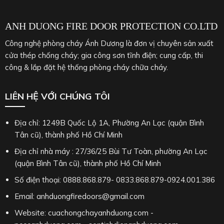
ÁNH DƯƠNG
THỐNG KÊ TRUY CẬP
Truy cập hôm nay: 595
Tổng lượt truy cập: 205640
Đang xem: 5