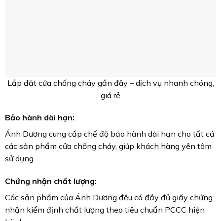
Dịch vụ hậu mãi chu đáo:
Ánh Dương luôn sẵn sàng hỗ trợ khách hàng trong quá
trình sử dụng sản phẩm, đảm bảo sự hài lòng tối đa.
Đáp ứng mọi công trình:
Ánh Dương có khả năng đáp ứng mọi yêu cầu về cửa
chống cháy cho các công trình từ nhà ở, chung cư, văn
phòng đến nhà xưởng, bệnh viện, trường học…
ANH DUONG FIRE DOOR PROTECTION CO.LTD
Địa chỉ: 1249B Quốc Lộ 1A, P. An Lạc, Q. Bình Tân, HCM
Số điện thoại: 0888.868.879 – 0833.868.879 – zalo:
0906339879
Email: anhduongfiredoors@gmail.com