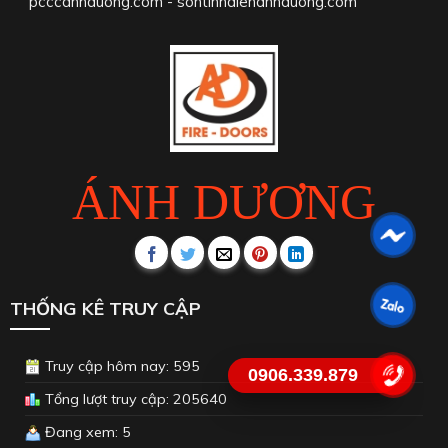
Bản quyền 2025 © Cửa chống cháy Ánh Dương | Thiết kế bởi
Google Meta
0906.339.879