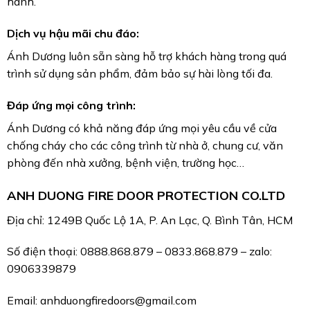
Website: cuachongchayanhduong.com –
pcccanhduong.com – sontinhdienanhduong.com
Nhận thiết kế và lắp đặt cửa
Mua cửa chống cháy căn hộ
chống cháy căn hộ, nhà trọ
ở đâu? Top nhà cung cấp uy
theo yêu cầu
tín
TIN TỨC MỚI NHẤT
Công ty lắp đặt cửa chống cháy tiêu chuẩn pccc tại
Tây Ninh – An toàn, hiệu quả
Cửa chống cháy tại Tây Ninh giá bao nhiêu? Tổng
hợp chi phí lắp đặt trọn gói