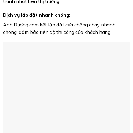
tranh nhất trên thị trường.
Dịch vụ lắp đặt nhanh chóng:
Ánh Dương cam kết lắp đặt cửa chống cháy nhanh
chóng, đảm bảo tiến độ thi công của khách hàng.
Lắp đặt cửa chống cháy gần đây – dịch 
Bảo hành dài hạn:
Ánh Dương cung cấp chế độ bảo hành dài hạn cho tất cả
các sản phẩm cửa chống cháy, giúp khách hàng yên tâm
sử dụng.
Chứng nhận chất lượng:
Các sản phẩm của Ánh Dương đều có đầy đủ giấy chứng
nhận kiểm định chất lượng theo tiêu chuẩn PCCC hiện
hành.