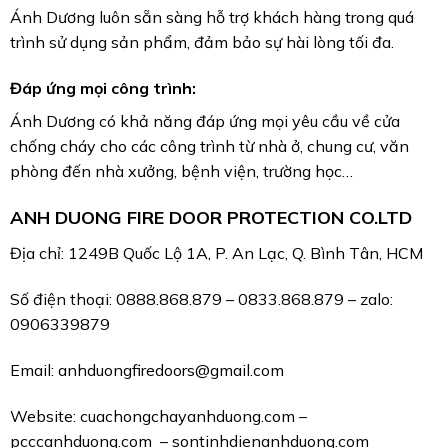
pcccanhduong.com – sontinhdienanhduong.com
Lắp đặt cửa chống cháy gần
Sản xuất cửa chống cháy
đây – dịch vụ nhanh chóng,
nhà trọ bền đẹp, an toàn, chỉ
giá rẻ
từ 1,350 triệu
TIN TỨC MỚI NHẤT
Công ty lắp đặt cửa chống cháy tiêu chuẩn pccc tại
Tây Ninh – An toàn, hiệu quả
Cửa chống cháy tại Tây Ninh giá bao nhiêu? Tổng
hợp chi phí lắp đặt trọn gói