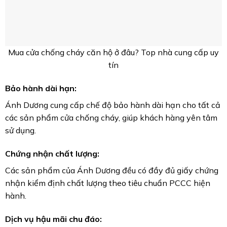
Ánh Dương luôn sẵn sàng hỗ trợ khách hàng trong quá
trình sử dụng sản phẩm, đảm bảo sự hài lòng tối đa.
Đáp ứng mọi công trình:
Ánh Dương có khả năng đáp ứng mọi yêu cầu về cửa
chống cháy cho các công trình từ nhà ở, chung cư, văn
phòng đến nhà xưởng, bệnh viện, trường học…
ANH DUONG FIRE DOOR PROTECTION CO.LTD
Địa chỉ: 1249B Quốc Lộ 1A, P. An Lạc, Q. Bình Tân, HCM
Số điện thoại: 0888.868.879 – 0833.868.879 – zalo:
0906339879
Email: anhduongfiredoors@gmail.com
Website: cuachongchayanhduong.com –