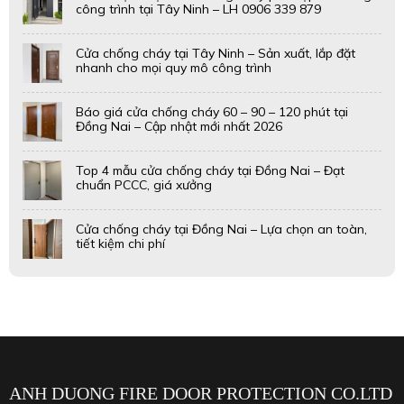
ANH DUONG FIRE DOOR PROTECTION CO.LTD
Công nghệ phòng cháy Ánh Dương là đơn vị chuyên sản xuất
cửa thép chống cháy; gia công sơn tĩnh điện; cung cấp, thi
công & lắp đặt hệ thống phòng cháy chữa cháy.
LIÊN HỆ VỚI CHÚNG TÔI
Địa chỉ: 1249B Quốc Lộ 1A, Phường An Lạc (quận Bình
Tân cũ), thành phố Hồ Chí Minh
Địa chỉ nhà máy : 27/36/25 Bùi Tư Toàn, phường An Lạc
(quận Bình Tân cũ), thành phố Hồ Chí Minh
Số điện thoại: 0888.868.879- 0833.868.879-0924.001.386
Email: anhduongfiredoors@gmail.com
Website: cuachongchayanhduong.com -
pcccanhduong.com - sontinhdienanhduong.com