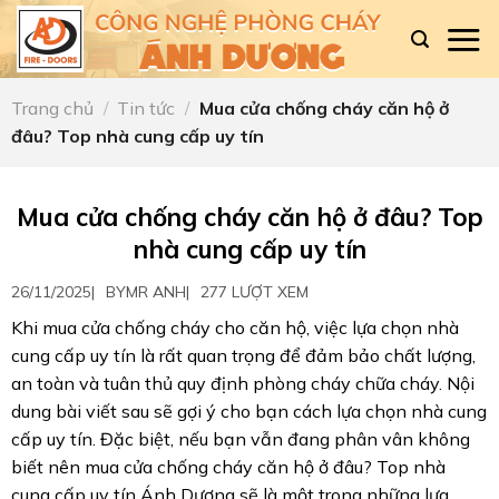
Skip
to
content
Trang chủ
/
Tin tức
/
Mua cửa chống cháy căn hộ ở
đâu? Top nhà cung cấp uy tín
Mua cửa chống cháy căn hộ ở đâu? Top
nhà cung cấp uy tín
26/11/2025
|
BY
MR ANH
|
277 LƯỢT XEM
Khi mua cửa chống cháy cho căn hộ, việc lựa chọn nhà
cung cấp uy tín là rất quan trọng để đảm bảo chất lượng,
an toàn và tuân thủ quy định phòng cháy chữa cháy. Nội
dung bài viết sau sẽ gợi ý cho bạn cách lựa chọn nhà cung
cấp uy tín. Đặc biệt, nếu bạn vẫn đang phân vân không
biết nên mua cửa chống cháy căn hộ ở đâu? Top nhà
cung cấp uy tín Ánh Dương sẽ là một trong những lựa