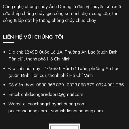
ÁNH DƯƠNG
THỐNG KÊ TRUY CẬP
Truy cập hôm nay: 275
Tổng lượt truy cập: 205320
Đang xem: 4