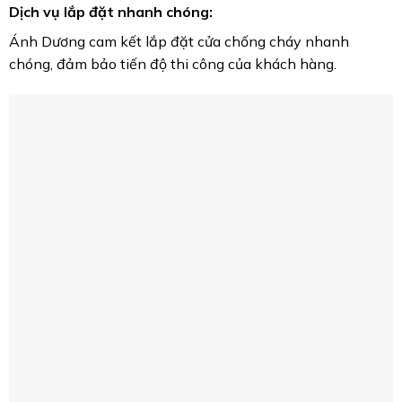
Dịch vụ lắp đặt nhanh chóng:
Ánh Dương cam kết lắp đặt cửa chống cháy nhanh
chóng, đảm bảo tiến độ thi công của khách hàng.
Mua cửa chống cháy căn hộ ở đâu? Top
Bảo hành dài hạn:
Ánh Dương cung cấp chế độ bảo hành dài hạn cho tất cả
các sản phẩm cửa chống cháy, giúp khách hàng yên tâm
sử dụng.
Chứng nhận chất lượng:
Các sản phẩm của Ánh Dương đều có đầy đủ giấy chứng
nhận kiểm định chất lượng theo tiêu chuẩn PCCC hiện
hành.
Dịch vụ hậu mãi chu đáo: