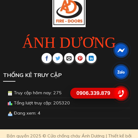
Bản quyền 2025 © Cửa chống cháy Ánh Dương | Thiết kế bởi
Google Meta
0906.339.879